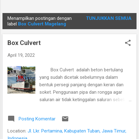
Menampilkan postingan dengan
TUNJUKKAN SEMUA
P
label
Box Culvert Magelang
o
s
Box Culvert
t
i
April 19, 2022
n
Box Culvert adalah beton bertulang
g
yang sudah dicetak sebelumnya dalam
a
bentuk persegi panjang dengan keran dan
n
soket. Penggunaan pipa dan rongga agar
saluran air tidak ketinggalan saluran sebelum
memasuki air tanah (exfiltration) dan tetap
bersatu dengan perubahan tanah. Box
Posting Komentar
Culvert umumnya digunakan untuk saluran
drainase. Dengan ukuran yang besar
Location:
Jl. Lkr. Pertamina, Kabupaten Tuban, Jawa Timur,
sehingga bisa digunakan juga sebagai
Indonesia