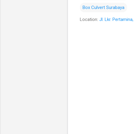
Box Culvert Surabaya
Location:
Jl. Lkr. Pertamin
K
o
m
e
n
t
a
r