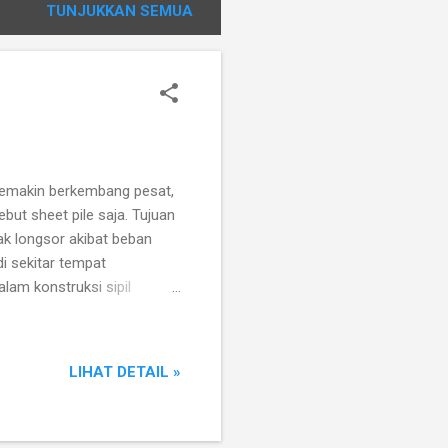
TUNJUKKAN SEMUA
semakin berkembang pesat,
but sheet pile saja. Tujuan
k longsor akibat beban
i sekitar tempat
lam konstruksi sipil
eng, maka pemasangan sheet
 dapat memikul beban kerja
n aman. Perbedaan umum dari
LIHAT DETAIL »
ruksinya. Turap memiliki
dapat lebih menghemat lahan