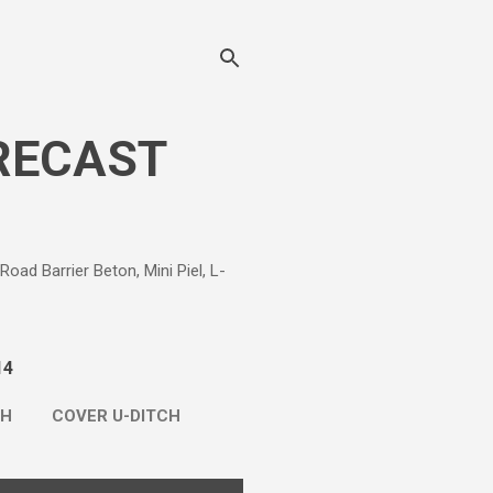
RECAST
d Barrier Beton, Mini Piel, L-
14
CH
COVER U-DITCH
LE BETON
LAINNYA…