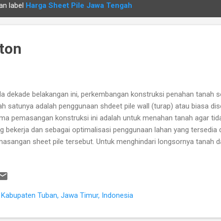
an label
Harga Sheet Pile Jawa Tengah
BUIS BETON
eton
a dekade belakangan ini, perkembangan konstruksi penahan tanah 
ah satunya adalah penggunaan shdeet pile wall (turap) atau biasa dise
ma pemasangan konstruksi ini adalah untuk menahan tanah agar tida
g bekerja dan sebagai optimalisasi penggunaan lahan yang tersedia d
asangan sheet pile tersebut. Untuk menghindari longsornya tanah da
utuhkanlah sheet pile wall. Contohnya saat ada pekerjaan pada ler
e adalah sebuah kewajiban karena kekuatan tanah dikhawitirkan tidak
g terjadi. Dibandingkan gravity wall, sheet pile wall lebih efektif da
vity wall dan turap terletak pada bahan serta analisis stabilitas konst
a, Kabupaten Tuban, Jawa Timur, Indonesia
ensi yang relatif tipis (dibandingkan dengan gravity wall) sehingga 
a proyek. Meski demikian, pengecekan keamanan ...