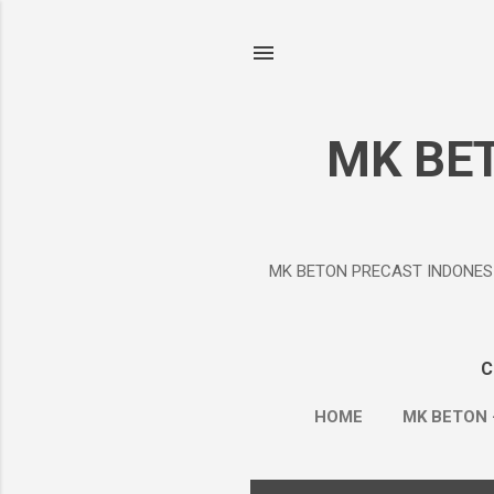
MK BE
MK BETON PRECAST INDONESIA Ad
C
HOME
MK BETON 
BOX CULVERT
ROAD