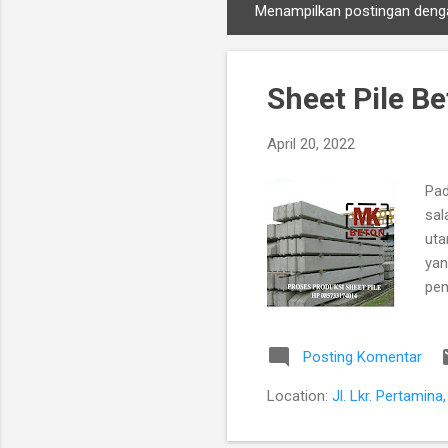
Menampilkan postingan deng
P
o
s
Sheet Pile B
t
i
April 20, 2022
n
g
Pad
a
sal
n
uta
yan
pem
dib
pil
Posting Komentar
yan
gra
Location:
Jl. Lkr. Pertamin
dim
pad