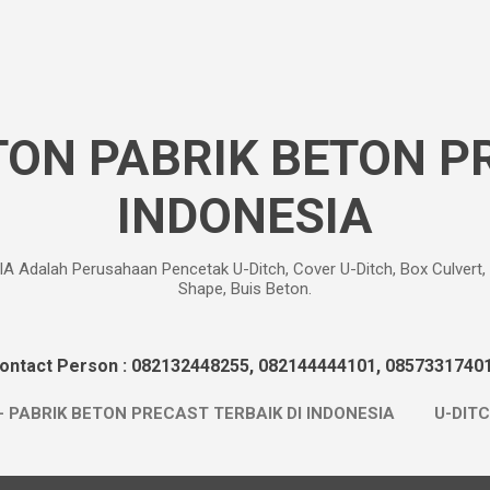
Langsung ke konten utama
TON PABRIK BETON P
INDONESIA
alah Perusahaan Pencetak U-Ditch, Cover U-Ditch, Box Culvert, Roa
Shape, Buis Beton.
ontact Person : 082132448255, 082144444101, 0857331740
- PABRIK BETON PRECAST TERBAIK DI INDONESIA
U-DIT
 BARRIER BETON
MINI PILE
L-SHAPE
SHEET PI