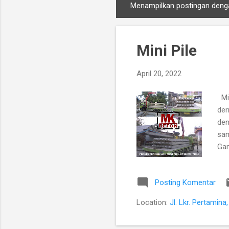
Menampilkan postingan deng
P
o
s
Mini Pile
t
i
April 20, 2022
n
g
Min
a
der
n
den
sam
Gam
06 
Hp.
Posting Komentar
PR
Location:
Jl. Lkr. Pertamin