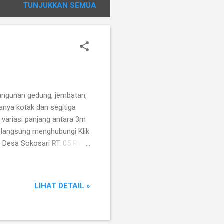
TUNJUKKAN SEMUA
angunan gedung, jembatan,
anya kotak dan segitiga
variasi panjang antara 3m
 langsung menghubungi Klik
, Desa Sokosari RT. 05 RW.
e MK PABRIK BETON
LIHAT DETAIL »