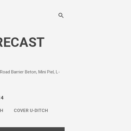
RECAST
d Barrier Beton, Mini Piel, L-
14
CH
COVER U-DITCH
LE BETON
LAINNYA…