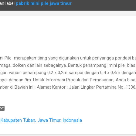
an label
pabrik mini pile jawa timur
BUIS BETON
i Pile merupakan tiang yang digunakan untuk penyangga pondasi b
maga, dolken dan lain sebagainya. Bentuk penampang mini pile bias
gan variasi penampang 0,2 x 0,2m sampai dengan 0,4 x 0,4m dengan 
pai dengan 9m. Untuk Informasi Produk dan Pemesanan, Anda bisa
bar di Bawah ini : Alamat Kantor : Jalan Lingkar Pertamina No. 1336
Kecamatan Soko Kabupaten Tuban Jawa Timur.
082132448255,082144444101,085733174014 Daftar Ukuran Mini Pil
ECAST INDONESIA
a, Kabupaten Tuban, Jawa Timur, Indonesia