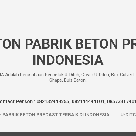
Langsung ke konten utama
TON PABRIK BETON P
INDONESIA
alah Perusahaan Pencetak U-Ditch, Cover U-Ditch, Box Culvert, Roa
Shape, Buis Beton.
ontact Person : 082132448255, 082144444101, 0857331740
- PABRIK BETON PRECAST TERBAIK DI INDONESIA
U-DIT
 BARRIER BETON
MINI PILE
L-SHAPE
SHEET PI