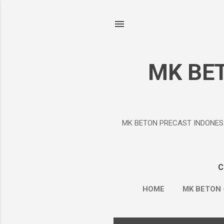
MK BE
MK BETON PRECAST INDONESIA Ad
C
HOME
MK BETON 
BOX CULVERT
ROAD