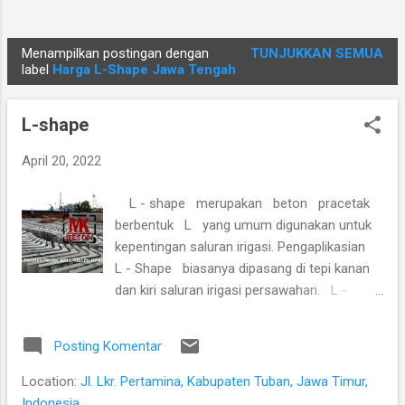
Menampilkan postingan dengan
TUNJUKKAN SEMUA
P
label
Harga L-Shape Jawa Tengah
o
s
L-shape
t
i
April 20, 2022
n
L - shape merupakan beton pracetak
g
berbentuk L yang umum digunakan untuk
a
kepentingan saluran irigasi. Pengaplikasian
n
L - Shape biasanya dipasang di tepi kanan
dan kiri saluran irigasi persawahan. L -
shape mempunyai cover sehingga pada
bagian cover L - shape bisa difungsikan
Posting Komentar
sebagai jalan untuk pejalan kaki oleh
masyarakat. Untuk Informasi Produk dan
Location:
Jl. Lkr. Pertamina, Kabupaten Tuban, Jawa Timur,
Pemesanan, Anda bisa langsung
Indonesia