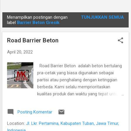
Menampilkan postingan dengan
TUNJUKKAN SEMUA
P
label
Barrier Beton Gresik
o
s
Road Barrier Beton
t
i
April 20, 2022
n
Road Barrier Beton adalah beton bertulang
g
pra-cetak yang biasa digunakan sebagai
a
partisi atau penghalang dengan ketinggian
n
berbeda. Kami selalu memprioritaskan
kualitas produk dan waktu yang tepat untuk
memenuhi kebutuhan pelanggan. Visi kami
adalah untuk melayani konsumen dengan
Posting Komentar
produk beton berkualitas, terbaik dan di
produksi dengan standar tinggi oleh tenaga
Location:
Jl. Lkr. Pertamina, Kabupaten Tuban, Jawa Timur,
kerja kami. Selain itu, semua produk Road
Indonesia