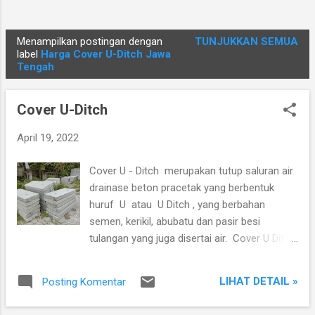
Menampilkan postingan dengan
TUNJUKKAN SEMUA
P
label
Harga Cover U-Ditch Jawa
Tengah
o
s
t
Cover U-Ditch
i
April 19, 2022
n
g
Cover U - Ditch merupakan tutup saluran air
a
drainase beton pracetak yang berbentuk
n
huruf U atau U Ditch , yang berbahan
semen, kerikil, abubatu dan pasir besi
tulangan yang juga disertai air. Cover U Ditch
tersebut juga memiliki dua macam tipe ,
yaitu Heavy Duty (HD) dan Light Duty (LD).
LIHAT DETAIL »
Posting Komentar
Untuk Informasi Produk dan Pemesanan,
Anda bisa langsung menghubungi Klik