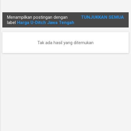
Menampilkan postingan dengan
TUNJUKKAN SEMUA
P
label
Harga U-Ditch Jawa Tengah
o
s
Tak ada hasil yang ditemukan
t
i
n
g
a
n